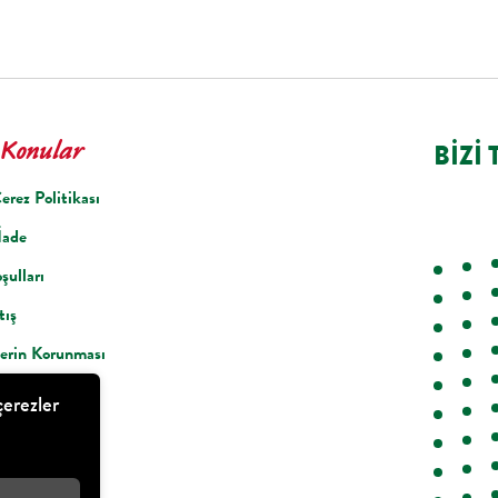
BIZI 
Konular
Çerez Politikası
İade
şulları
tış
lerin Korunması
ndirmesi
çerezler