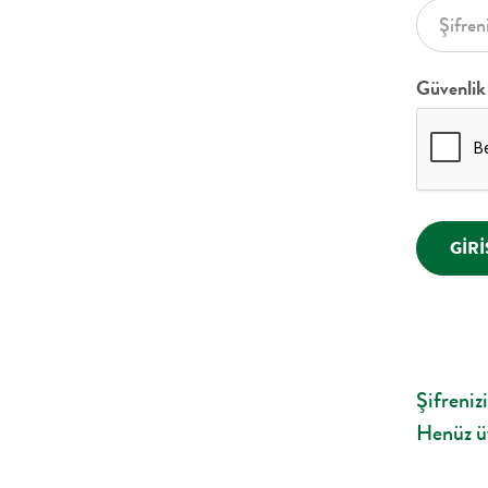
Güvenlik
GIRI
Şifreniz
Henüz ü