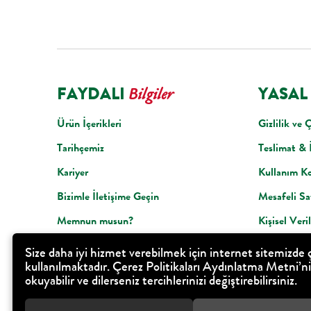
FAYDALI
YASAL
Bilgiler
Ürün İçerikleri
Gizlilik ve 
Tarihçemiz
Teslimat & 
Kariyer
Kullanım Ko
Bizimle İletişime Geçin
Mesafeli Sa
Memnun musun?
Kişisel Veri
KVK Bilgile
Size daha iyi hizmet verebilmek için internet sitemizde 
kullanılmaktadır. Çerez Politikaları Aydınlatma Metni’ni
okuyabilir ve dilerseniz tercihlerinizi değiştirebilirsiniz.