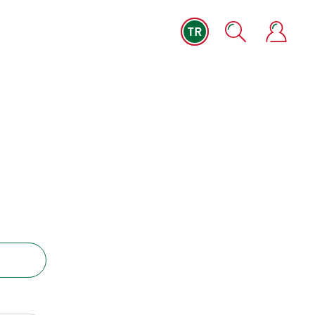
TR
lkshakes