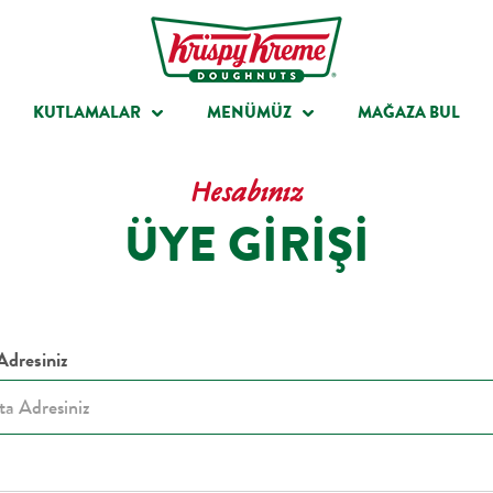
r
Kahve & Sıcak İçecekler
Düğünler
Kurumsal
Soğuk İçecekler & Mi
Doğum Günleri
KUTLAMALAR
MENÜMÜZ
MAĞAZA BUL
Hesabınız
ÜYE GIRIŞI
Adresiniz