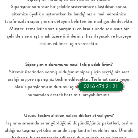
Siparişiniz sorunsuz bir şekilde sistemimize ulaştıktan sonra,
sitemize üyelik oluştururken kullandığınız e-mail adresinize
tarafımızdan siparişinizin detayını belirten bir mail gönderilecektir.
Müşteri temsilcilerimiz siparişinizi en kısa sürede sorunsuz bir
şekilde size ulaştırmak üzere ürünlerinizi hazırlayacak ve kuryeye
teslim edilmesi için verecektir.
Siparişimin durumunu nasıl takip edebilirim?
Sitemiz üzerinden vermiş olduğunuz sipariş için seçtiğiniz saat
aralığına göre siparişiniz teslim edilecektir. Teslimat saati geçen
olası siparişlerinizin durumu için
0216 471 21 21
numaradan destek hattımızı arayabilirsiniz.
Ürünü teslim alırken nelere dikkat etmeliyim?
Taşınma sırasında zarar gördüğünü düşündüğünüz paketleri, teslim
aldığınız taşıma yetkilisi önünde açıp kontrol edebilirsiniz. Üründe
herhangi bir zarar tespit edilmesi durumunda gelen kuryeye