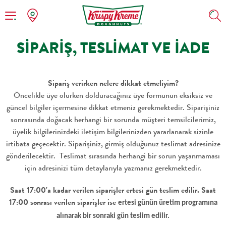
SIPARIŞ, TESLIMAT VE İADE
Geri
Sipariş verirken nelere dikkat etmeliyim?
Düğünler
Donatlar
Öncelikle üye olurken dolduracağınız üye formunun eksiksiz ve
güncel bilgiler içermesine dikkat etmeniz gerekmektedir. Siparişiniz
Kurumsal
Kahve & Sıcak İçecekler
sonrasında doğacak herhangi bir sorunda müşteri temsilcilerimiz,
üyelik bilgilerinizdeki iletişim bilgilerinizden yararlanarak sizinle
irtibata geçecektir. Siparişiniz, girmiş olduğunuz teslimat adresinize
Doğum Günleri
Soğuk İçecekler & Milkshakes
gönderilecektir. Teslimat sırasında herhangi bir sorun yaşanmaması
için adresinizi tüm detaylarıyla yazmanız gerekmektedir.
Saat 17:00'a kadar verilen siparişler ertesi gün teslim edilir. Saat
17:00 sonrası verilen siparişler ise
ertesi günün üretim programına
alınarak bir sonraki gün teslim edilir.