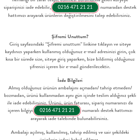
siparişinizi iade edebilir,
numaradan destek
0216 471 21 21
hattımızı arayarak ürünlerin değiştirilmesini talep edebilirsiniz.
Şifremi Unuttum?
Giriş sayfasındaki “Şifremi unuttum” linkine tıklayın ve siteye
kaydınızı yaparken kullanmış olduğunuz e-mail adresinizi girin, çok
kısa bir sürede size, siteye giriş yaparken, bize bildirmiş olduğunuz
şifrenizi içeren bir e-mail gönderilecektir.
İade Bilgileri
Almış olduğunuz ürünün ambalajını açmadan/ tahrip etmeden/
bozmadan, ürünü kullanmadan aynı gün içinde teslim aldığınız şekli
ile iade edebilirsiniz. Ürünü, ürün faturası, sipariş numaranızı da
içeren bilgiyi
numaralı destek hattımızı
0216 471 21 21
arayarak iade talebinde bulunabilirsiniz.
Ambalajı açılmış, kullanılmış, tahrip edilmiş ve sair şekildeki
ürünlerin iadesi kabul edilmez.