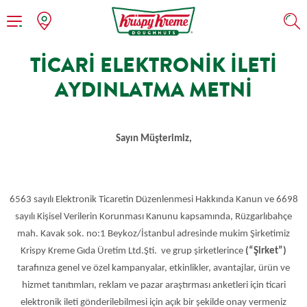
TICARI ELEKTRONIK İLETI
Geri
AYDINLATMA METNI
Düğünler
Donatlar
Sayın Müşterimiz,
Kurumsal
Kahve & Sıcak İçecekler
Doğum Günleri
Soğuk İçecekler & Milkshakes
6563 sayılı Elektronik Ticaretin Düzenlenmesi Hakkında Kanun ve 6698
sayılı Kişisel Verilerin Korunması Kanunu kapsamında, Rüzgarlıbahçe
mah. Kavak sok. no:1 Beykoz/İstanbul adresinde mukim Şirketimiz
Krispy Kreme Gıda Üretim Ltd.Şti. ve grup şirketlerince
(“Şirket”)
tarafınıza genel ve özel kampanyalar, etkinlikler, avantajlar, ürün ve
hizmet tanıtımları, reklam ve pazar araştırması anketleri için ticari
elektronik ileti gönderilebilmesi için açık bir şekilde onay vermeniz